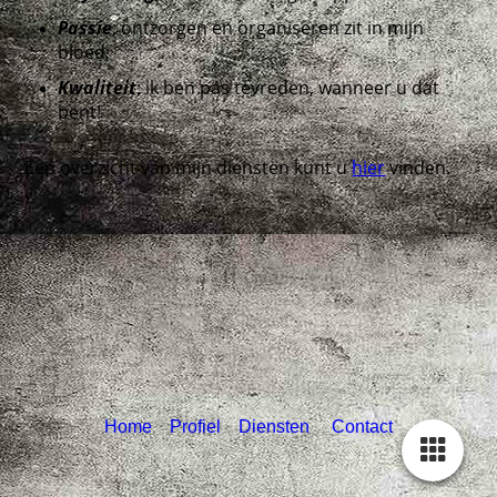
Passie
; ontzorgen en organiseren zit in mijn
bloed;
Kwaliteit
; ik ben pas tevreden, wanneer u dat
bent!
Een overzicht van mijn diensten kunt u
hier
vinden.
Home
Profiel
Diensten
Contact