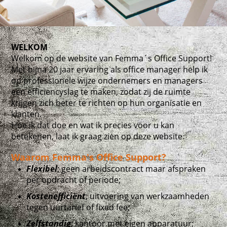
WELKOM
Welkom op de website van Femma´s Office Support!
Met bijna 20 jaar ervaring als office manager help ik
op professionele wijze ondernemers en managers
een efficiencyslag te maken, zodat zij de ruimte
krijgen zich beter te richten op hun organisatie en
klanten.
Hoe ik dat doe en wat ik precies voor u kan
betekenen, laat ik graag zien op deze website.
Waarom Femma's Office Support?
Flexibel
; geen arbeidscontract maar afspraken
per opdracht of periode;
Kostenefficiënt
; uitvoering van werkzaamheden
tegen uurtarief of fixed fee;
Zelfstandig
; kantoor met eigen apparatuur;